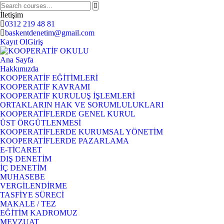
İletişim
0312 219 48 81
baskentdenetim@gmail.com
Kayıt Ol
Giriş
Ana Sayfa
Hakkımızda
KOOPERATİF EĞİTİMLERİ
KOOPERATİF KAVRAMI
KOOPERATİF KURULUŞ İŞLEMLERİ
ORTAKLARIN HAK VE SORUMLULUKLARI
KOOPERATİFLERDE GENEL KURUL
ÜST ÖRGÜTLENMESİ
KOOPERATİFLERDE KURUMSAL YÖNETİM
KOOPERATİFLERDE PAZARLAMA
E-TİCARET
DIŞ DENETİM
İÇ DENETİM
MUHASEBE
VERGİLENDİRME
TASFİYE SÜRECİ
MAKALE / TEZ
EĞİTİM KADROMUZ
MEVZUAT