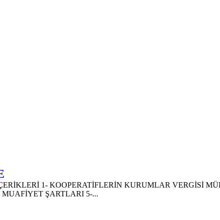
E
ERİKLERİ 1- KOOPERATİFLERİN KURUMLAR VERGİSİ MÜKE
UAFİYET ŞARTLARI 5-...