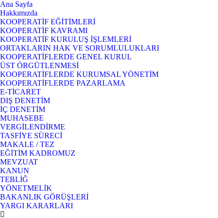
Ana Sayfa
Hakkımızda
KOOPERATİF EĞİTİMLERİ
KOOPERATİF KAVRAMI
KOOPERATİF KURULUŞ İŞLEMLERİ
ORTAKLARIN HAK VE SORUMLULUKLARI
KOOPERATİFLERDE GENEL KURUL
ÜST ÖRGÜTLENMESİ
KOOPERATİFLERDE KURUMSAL YÖNETİM
KOOPERATİFLERDE PAZARLAMA
E-TİCARET
DIŞ DENETİM
İÇ DENETİM
MUHASEBE
VERGİLENDİRME
TASFİYE SÜRECİ
MAKALE / TEZ
EĞİTİM KADROMUZ
MEVZUAT
KANUN
TEBLİĞ
YÖNETMELİK
BAKANLIK GÖRÜŞLERİ
YARGI KARARLARI