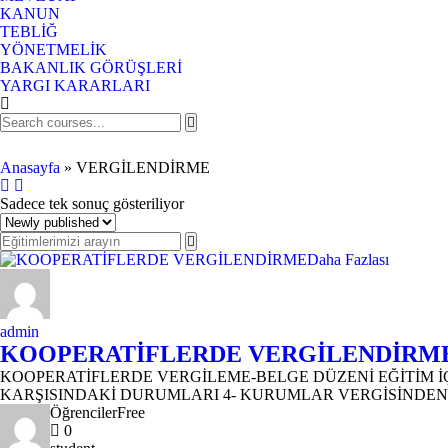
KANUN
TEBLİĞ
YÖNETMELİK
BAKANLIK GÖRÜŞLERİ
YARGI KARARLARI
VERGİLENDİRME
Anasayfa
»
VERGİLENDİRME
Sadece tek sonuç gösteriliyor
Daha Fazlası
admin
KOOPERATİFLERDE VERGİLENDİRM
KOOPERATİFLERDE VERGİLEME-BELGE DÜZENİ EĞİTİM İÇ
KARŞISINDAKİ DURUMLARI 4- KURUMLAR VERGİSİNDEN M
Öğrenciler
Free
0