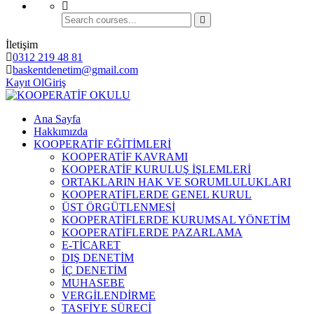
İletişim
0312 219 48 81
baskentdenetim@gmail.com
Kayıt Ol
Giriş
Ana Sayfa
Hakkımızda
KOOPERATİF EĞİTİMLERİ
KOOPERATİF KAVRAMI
KOOPERATİF KURULUŞ İŞLEMLERİ
ORTAKLARIN HAK VE SORUMLULUKLARI
KOOPERATİFLERDE GENEL KURUL
ÜST ÖRGÜTLENMESİ
KOOPERATİFLERDE KURUMSAL YÖNETİM
KOOPERATİFLERDE PAZARLAMA
E-TİCARET
DIŞ DENETİM
İÇ DENETİM
MUHASEBE
VERGİLENDİRME
TASFİYE SÜRECİ