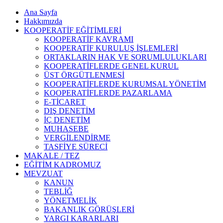
Ana Sayfa
Hakkımızda
KOOPERATİF EĞİTİMLERİ
KOOPERATİF KAVRAMI
KOOPERATİF KURULUŞ İŞLEMLERİ
ORTAKLARIN HAK VE SORUMLULUKLARI
KOOPERATİFLERDE GENEL KURUL
ÜST ÖRGÜTLENMESİ
KOOPERATİFLERDE KURUMSAL YÖNETİM
KOOPERATİFLERDE PAZARLAMA
E-TİCARET
DIŞ DENETİM
İÇ DENETİM
MUHASEBE
VERGİLENDİRME
TASFİYE SÜRECİ
MAKALE / TEZ
EĞİTİM KADROMUZ
MEVZUAT
KANUN
TEBLİĞ
YÖNETMELİK
BAKANLIK GÖRÜŞLERİ
YARGI KARARLARI