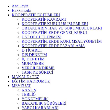
Ana Sayfa
Hakkımızda
KOOPERATİF EĞİTİMLERİ
KOOPERATİF KAVRAMI
KOOPERATİF KURULUŞ İŞLEMLERİ
ORTAKLARIN HAK VE SORUMLULUKLARI
KOOPERATİFLERDE GENEL KURUL
ÜST ÖRGÜTLENMESİ
KOOPERATİFLERDE KURUMSAL YÖNETİM
KOOPERATİFLERDE PAZARLAMA
E-TİCARET
DIŞ DENETİM
İÇ DENETİM
MUHASEBE
VERGİLENDİRME
TASFİYE SÜRECİ
MAKALE / TEZ
EĞİTİM KADROMUZ
MEVZUAT
KANUN
TEBLİĞ
YÖNETMELİK
BAKANLIK GÖRÜŞLERİ
YARGI KARARLARI