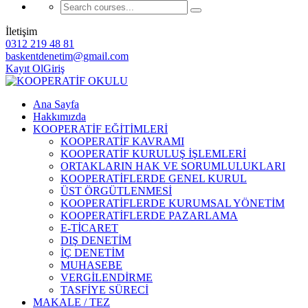
İletişim
0312 219 48 81
baskentdenetim@gmail.com
Kayıt Ol
Giriş
Ana Sayfa
Hakkımızda
KOOPERATİF EĞİTİMLERİ
KOOPERATİF KAVRAMI
KOOPERATİF KURULUŞ İŞLEMLERİ
ORTAKLARIN HAK VE SORUMLULUKLARI
KOOPERATİFLERDE GENEL KURUL
ÜST ÖRGÜTLENMESİ
KOOPERATİFLERDE KURUMSAL YÖNETİM
KOOPERATİFLERDE PAZARLAMA
E-TİCARET
DIŞ DENETİM
İÇ DENETİM
MUHASEBE
VERGİLENDİRME
TASFİYE SÜRECİ
MAKALE / TEZ