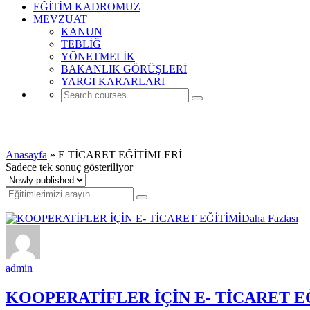
EĞİTİM KADROMUZ
MEVZUAT
KANUN
TEBLİĞ
YÖNETMELİK
BAKANLIK GÖRÜŞLERİ
YARGI KARARLARI
E TİCARET EĞİTİMLERİ
Anasayfa
»
E TİCARET EĞİTİMLERİ
Sadece tek sonuç gösteriliyor
Daha Fazlası
admin
KOOPERATİFLER İÇİN E- TİCARET E