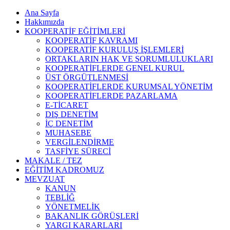
Ana Sayfa
Hakkımızda
KOOPERATİF EĞİTİMLERİ
KOOPERATİF KAVRAMI
KOOPERATİF KURULUŞ İŞLEMLERİ
ORTAKLARIN HAK VE SORUMLULUKLARI
KOOPERATİFLERDE GENEL KURUL
ÜST ÖRGÜTLENMESİ
KOOPERATİFLERDE KURUMSAL YÖNETİM
KOOPERATİFLERDE PAZARLAMA
E-TİCARET
DIŞ DENETİM
İÇ DENETİM
MUHASEBE
VERGİLENDİRME
TASFİYE SÜRECİ
MAKALE / TEZ
EĞİTİM KADROMUZ
MEVZUAT
KANUN
TEBLİĞ
YÖNETMELİK
BAKANLIK GÖRÜŞLERİ
YARGI KARARLARI