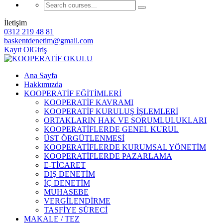
İletişim
0312 219 48 81
baskentdenetim@gmail.com
Kayıt Ol
Giriş
Ana Sayfa
Hakkımızda
KOOPERATİF EĞİTİMLERİ
KOOPERATİF KAVRAMI
KOOPERATİF KURULUŞ İŞLEMLERİ
ORTAKLARIN HAK VE SORUMLULUKLARI
KOOPERATİFLERDE GENEL KURUL
ÜST ÖRGÜTLENMESİ
KOOPERATİFLERDE KURUMSAL YÖNETİM
KOOPERATİFLERDE PAZARLAMA
E-TİCARET
DIŞ DENETİM
İÇ DENETİM
MUHASEBE
VERGİLENDİRME
TASFİYE SÜRECİ
MAKALE / TEZ