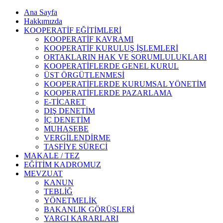
Ana Sayfa
Hakkımızda
KOOPERATİF EĞİTİMLERİ
KOOPERATİF KAVRAMI
KOOPERATİF KURULUŞ İŞLEMLERİ
ORTAKLARIN HAK VE SORUMLULUKLARI
KOOPERATİFLERDE GENEL KURUL
ÜST ÖRGÜTLENMESİ
KOOPERATİFLERDE KURUMSAL YÖNETİM
KOOPERATİFLERDE PAZARLAMA
E-TİCARET
DIŞ DENETİM
İÇ DENETİM
MUHASEBE
VERGİLENDİRME
TASFİYE SÜRECİ
MAKALE / TEZ
EĞİTİM KADROMUZ
MEVZUAT
KANUN
TEBLİĞ
YÖNETMELİK
BAKANLIK GÖRÜŞLERİ
YARGI KARARLARI