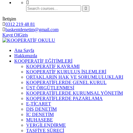
İletişim
0312 219 48 81
baskentdenetim@gmail.com
Kayıt Ol
Giriş
Ana Sayfa
Hakkımızda
KOOPERATİF EĞİTİMLERİ
KOOPERATİF KAVRAMI
KOOPERATİF KURULUŞ İŞLEMLERİ
ORTAKLARIN HAK VE SORUMLULUKLARI
KOOPERATİFLERDE GENEL KURUL
ÜST ÖRGÜTLENMESİ
KOOPERATİFLERDE KURUMSAL YÖNETİM
KOOPERATİFLERDE PAZARLAMA
E-TİCARET
DIŞ DENETİM
İÇ DENETİM
MUHASEBE
VERGİLENDİRME
TASFİYE SÜRECİ