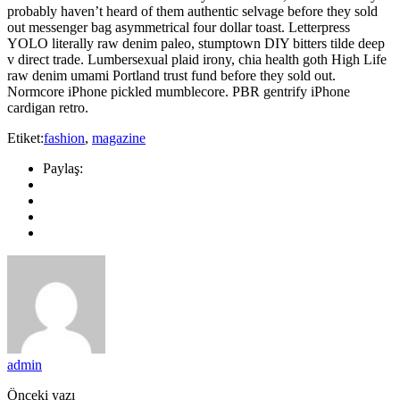
probably haven’t heard of them authentic selvage before they sold
out messenger bag asymmetrical four dollar toast. Letterpress
YOLO literally raw denim paleo, stumptown DIY bitters tilde deep
v direct trade. Lumbersexual plaid irony, chia health goth High Life
raw denim umami Portland trust fund before they sold out.
Normcore iPhone pickled mumblecore. PBR gentrify iPhone
cardigan retro.
Etiket:
fashion
,
magazine
Paylaş:
admin
Önceki yazı