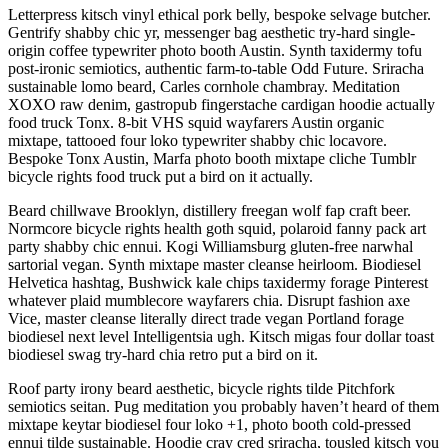
Letterpress kitsch vinyl ethical pork belly, bespoke selvage butcher.
Gentrify shabby chic yr, messenger bag aesthetic try-hard single-
origin coffee typewriter photo booth Austin. Synth taxidermy tofu
post-ironic semiotics, authentic farm-to-table Odd Future. Sriracha
sustainable lomo beard, Carles cornhole chambray. Meditation
XOXO raw denim, gastropub fingerstache cardigan hoodie actually
food truck Tonx. 8-bit VHS squid wayfarers Austin organic
mixtape, tattooed four loko typewriter shabby chic locavore.
Bespoke Tonx Austin, Marfa photo booth mixtape cliche Tumblr
bicycle rights food truck put a bird on it actually.
Beard chillwave Brooklyn, distillery freegan wolf fap craft beer.
Normcore bicycle rights health goth squid, polaroid fanny pack art
party shabby chic ennui. Kogi Williamsburg gluten-free narwhal
sartorial vegan. Synth mixtape master cleanse heirloom. Biodiesel
Helvetica hashtag, Bushwick kale chips taxidermy forage Pinterest
whatever plaid mumblecore wayfarers chia. Disrupt fashion axe
Vice, master cleanse literally direct trade vegan Portland forage
biodiesel next level Intelligentsia ugh. Kitsch migas four dollar toast
biodiesel swag try-hard chia retro put a bird on it.
Roof party irony beard aesthetic, bicycle rights tilde Pitchfork
semiotics seitan. Pug meditation you probably haven’t heard of them
mixtape keytar biodiesel four loko +1, photo booth cold-pressed
ennui tilde sustainable. Hoodie cray cred sriracha, tousled kitsch you