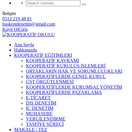
İletişim
0312 219 48 81
baskentdenetim@gmail.com
Kayıt Ol
Giriş
Ana Sayfa
Hakkımızda
KOOPERATİF EĞİTİMLERİ
KOOPERATİF KAVRAMI
KOOPERATİF KURULUŞ İŞLEMLERİ
ORTAKLARIN HAK VE SORUMLULUKLARI
KOOPERATİFLERDE GENEL KURUL
ÜST ÖRGÜTLENMESİ
KOOPERATİFLERDE KURUMSAL YÖNETİM
KOOPERATİFLERDE PAZARLAMA
E-TİCARET
DIŞ DENETİM
İÇ DENETİM
MUHASEBE
VERGİLENDİRME
TASFİYE SÜRECİ
MAKALE / TEZ