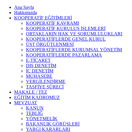
Ana Sayfa
Hakkımızda
KOOPERATİF EĞİTİMLERİ
KOOPERATİF KAVRAMI
KOOPERATİF KURULUŞ İŞLEMLERİ
ORTAKLARIN HAK VE SORUMLULUKLARI
KOOPERATİFLERDE GENEL KURUL
ÜST ÖRGÜTLENMESİ
KOOPERATİFLERDE KURUMSAL YÖNETİM
KOOPERATİFLERDE PAZARLAMA
E-TİCARET
DIŞ DENETİM
İÇ DENETİM
MUHASEBE
VERGİLENDİRME
TASFİYE SÜRECİ
MAKALE / TEZ
EĞİTİM KADROMUZ
MEVZUAT
KANUN
TEBLİĞ
YÖNETMELİK
BAKANLIK GÖRÜŞLERİ
YARGI KARARLARI