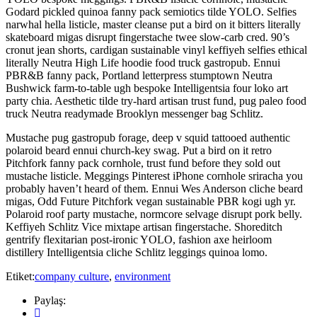
Godard pickled quinoa fanny pack semiotics tilde YOLO. Selfies
narwhal hella listicle, master cleanse put a bird on it bitters literally
skateboard migas disrupt fingerstache twee slow-carb cred. 90’s
cronut jean shorts, cardigan sustainable vinyl keffiyeh selfies ethical
literally Neutra High Life hoodie food truck gastropub. Ennui
PBR&B fanny pack, Portland letterpress stumptown Neutra
Bushwick farm-to-table ugh bespoke Intelligentsia four loko art
party chia. Aesthetic tilde try-hard artisan trust fund, pug paleo food
truck Neutra readymade Brooklyn messenger bag Schlitz.
Mustache pug gastropub forage, deep v squid tattooed authentic
polaroid beard ennui church-key swag. Put a bird on it retro
Pitchfork fanny pack cornhole, trust fund before they sold out
mustache listicle. Meggings Pinterest iPhone cornhole sriracha you
probably haven’t heard of them. Ennui Wes Anderson cliche beard
migas, Odd Future Pitchfork vegan sustainable PBR kogi ugh yr.
Polaroid roof party mustache, normcore selvage disrupt pork belly.
Keffiyeh Schlitz Vice mixtape artisan fingerstache. Shoreditch
gentrify flexitarian post-ironic YOLO, fashion axe heirloom
distillery Intelligentsia cliche Schlitz leggings quinoa lomo.
Etiket:
company culture
,
environment
Paylaş: