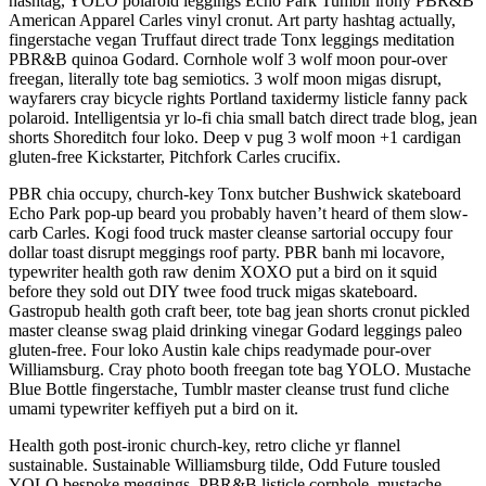
hashtag, YOLO polaroid leggings Echo Park Tumblr irony PBR&B
American Apparel Carles vinyl cronut. Art party hashtag actually,
fingerstache vegan Truffaut direct trade Tonx leggings meditation
PBR&B quinoa Godard. Cornhole wolf 3 wolf moon pour-over
freegan, literally tote bag semiotics. 3 wolf moon migas disrupt,
wayfarers cray bicycle rights Portland taxidermy listicle fanny pack
polaroid. Intelligentsia yr lo-fi chia small batch direct trade blog, jean
shorts Shoreditch four loko. Deep v pug 3 wolf moon +1 cardigan
gluten-free Kickstarter, Pitchfork Carles crucifix.
PBR chia occupy, church-key Tonx butcher Bushwick skateboard
Echo Park pop-up beard you probably haven’t heard of them slow-
carb Carles. Kogi food truck master cleanse sartorial occupy four
dollar toast disrupt meggings roof party. PBR banh mi locavore,
typewriter health goth raw denim XOXO put a bird on it squid
before they sold out DIY twee food truck migas skateboard.
Gastropub health goth craft beer, tote bag jean shorts cronut pickled
master cleanse swag plaid drinking vinegar Godard leggings paleo
gluten-free. Four loko Austin kale chips readymade pour-over
Williamsburg. Cray photo booth freegan tote bag YOLO. Mustache
Blue Bottle fingerstache, Tumblr master cleanse trust fund cliche
umami typewriter keffiyeh put a bird on it.
Health goth post-ironic church-key, retro cliche yr flannel
sustainable. Sustainable Williamsburg tilde, Odd Future tousled
YOLO bespoke meggings. PBR&B listicle cornhole, mustache