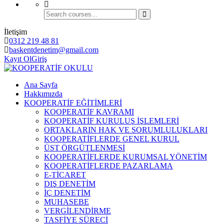
İletişim
0312 219 48 81
baskentdenetim@gmail.com
Kayıt Ol
Giriş
Ana Sayfa
Hakkımızda
KOOPERATİF EĞİTİMLERİ
KOOPERATİF KAVRAMI
KOOPERATİF KURULUŞ İŞLEMLERİ
ORTAKLARIN HAK VE SORUMLULUKLARI
KOOPERATİFLERDE GENEL KURUL
ÜST ÖRGÜTLENMESİ
KOOPERATİFLERDE KURUMSAL YÖNETİM
KOOPERATİFLERDE PAZARLAMA
E-TİCARET
DIŞ DENETİM
İÇ DENETİM
MUHASEBE
VERGİLENDİRME
TASFİYE SÜRECİ