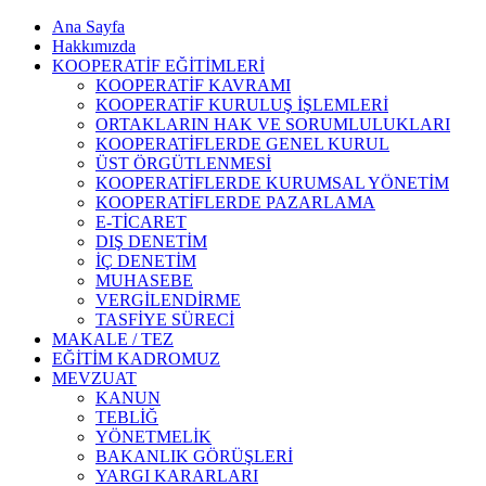
Ana Sayfa
Hakkımızda
KOOPERATİF EĞİTİMLERİ
KOOPERATİF KAVRAMI
KOOPERATİF KURULUŞ İŞLEMLERİ
ORTAKLARIN HAK VE SORUMLULUKLARI
KOOPERATİFLERDE GENEL KURUL
ÜST ÖRGÜTLENMESİ
KOOPERATİFLERDE KURUMSAL YÖNETİM
KOOPERATİFLERDE PAZARLAMA
E-TİCARET
DIŞ DENETİM
İÇ DENETİM
MUHASEBE
VERGİLENDİRME
TASFİYE SÜRECİ
MAKALE / TEZ
EĞİTİM KADROMUZ
MEVZUAT
KANUN
TEBLİĞ
YÖNETMELİK
BAKANLIK GÖRÜŞLERİ
YARGI KARARLARI