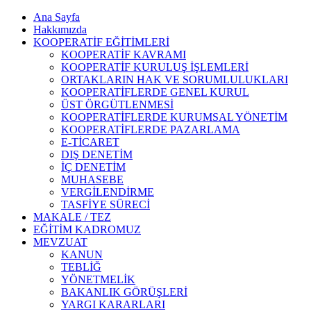
Ana Sayfa
Hakkımızda
KOOPERATİF EĞİTİMLERİ
KOOPERATİF KAVRAMI
KOOPERATİF KURULUŞ İŞLEMLERİ
ORTAKLARIN HAK VE SORUMLULUKLARI
KOOPERATİFLERDE GENEL KURUL
ÜST ÖRGÜTLENMESİ
KOOPERATİFLERDE KURUMSAL YÖNETİM
KOOPERATİFLERDE PAZARLAMA
E-TİCARET
DIŞ DENETİM
İÇ DENETİM
MUHASEBE
VERGİLENDİRME
TASFİYE SÜRECİ
MAKALE / TEZ
EĞİTİM KADROMUZ
MEVZUAT
KANUN
TEBLİĞ
YÖNETMELİK
BAKANLIK GÖRÜŞLERİ
YARGI KARARLARI