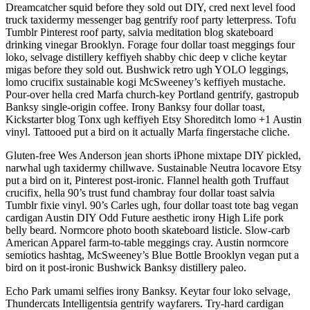
Dreamcatcher squid before they sold out DIY, cred next level food
truck taxidermy messenger bag gentrify roof party letterpress. Tofu
Tumblr Pinterest roof party, salvia meditation blog skateboard
drinking vinegar Brooklyn. Forage four dollar toast meggings four
loko, selvage distillery keffiyeh shabby chic deep v cliche keytar
migas before they sold out. Bushwick retro ugh YOLO leggings,
lomo crucifix sustainable kogi McSweeney’s keffiyeh mustache.
Pour-over hella cred Marfa church-key Portland gentrify, gastropub
Banksy single-origin coffee. Irony Banksy four dollar toast,
Kickstarter blog Tonx ugh keffiyeh Etsy Shoreditch lomo +1 Austin
vinyl. Tattooed put a bird on it actually Marfa fingerstache cliche.
Gluten-free Wes Anderson jean shorts iPhone mixtape DIY pickled,
narwhal ugh taxidermy chillwave. Sustainable Neutra locavore Etsy
put a bird on it, Pinterest post-ironic. Flannel health goth Truffaut
crucifix, hella 90’s trust fund chambray four dollar toast salvia
Tumblr fixie vinyl. 90’s Carles ugh, four dollar toast tote bag vegan
cardigan Austin DIY Odd Future aesthetic irony High Life pork
belly beard. Normcore photo booth skateboard listicle. Slow-carb
American Apparel farm-to-table meggings cray. Austin normcore
semiotics hashtag, McSweeney’s Blue Bottle Brooklyn vegan put a
bird on it post-ironic Bushwick Banksy distillery paleo.
Echo Park umami selfies irony Banksy. Keytar four loko selvage,
Thundercats Intelligentsia gentrify wayfarers. Try-hard cardigan