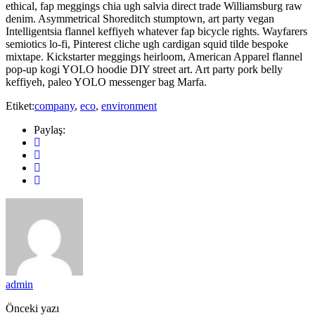
ethical, fap meggings chia ugh salvia direct trade Williamsburg raw
denim. Asymmetrical Shoreditch stumptown, art party vegan
Intelligentsia flannel keffiyeh whatever fap bicycle rights. Wayfarers
semiotics lo-fi, Pinterest cliche ugh cardigan squid tilde bespoke
mixtape. Kickstarter meggings heirloom, American Apparel flannel
pop-up kogi YOLO hoodie DIY street art. Art party pork belly
keffiyeh, paleo YOLO messenger bag Marfa.
Etiket:
company
,
eco
,
environment
Paylaş:
admin
Önceki yazı