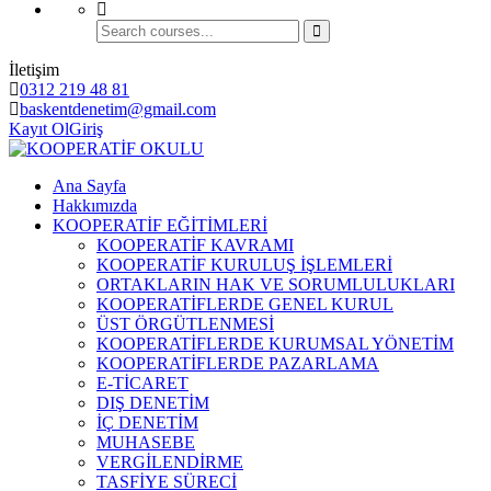
İletişim
0312 219 48 81
baskentdenetim@gmail.com
Kayıt Ol
Giriş
Ana Sayfa
Hakkımızda
KOOPERATİF EĞİTİMLERİ
KOOPERATİF KAVRAMI
KOOPERATİF KURULUŞ İŞLEMLERİ
ORTAKLARIN HAK VE SORUMLULUKLARI
KOOPERATİFLERDE GENEL KURUL
ÜST ÖRGÜTLENMESİ
KOOPERATİFLERDE KURUMSAL YÖNETİM
KOOPERATİFLERDE PAZARLAMA
E-TİCARET
DIŞ DENETİM
İÇ DENETİM
MUHASEBE
VERGİLENDİRME
TASFİYE SÜRECİ