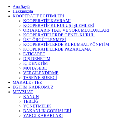
Ana Sayfa
Hakkımızda
KOOPERATİF EĞİTİMLERİ
KOOPERATİF KAVRAMI
KOOPERATİF KURULUŞ İŞLEMLERİ
ORTAKLARIN HAK VE SORUMLULUKLARI
KOOPERATİFLERDE GENEL KURUL
ÜST ÖRGÜTLENMESİ
KOOPERATİFLERDE KURUMSAL YÖNETİM
KOOPERATİFLERDE PAZARLAMA
E-TİCARET
DIŞ DENETİM
İÇ DENETİM
MUHASEBE
VERGİLENDİRME
TASFİYE SÜRECİ
MAKALE / TEZ
EĞİTİM KADROMUZ
MEVZUAT
KANUN
TEBLİĞ
YÖNETMELİK
BAKANLIK GÖRÜŞLERİ
YARGI KARARLARI