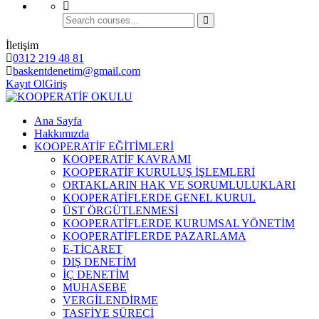
İletişim
0312 219 48 81
baskentdenetim@gmail.com
Kayıt Ol
Giriş
Ana Sayfa
Hakkımızda
KOOPERATİF EĞİTİMLERİ
KOOPERATİF KAVRAMI
KOOPERATİF KURULUŞ İŞLEMLERİ
ORTAKLARIN HAK VE SORUMLULUKLARI
KOOPERATİFLERDE GENEL KURUL
ÜST ÖRGÜTLENMESİ
KOOPERATİFLERDE KURUMSAL YÖNETİM
KOOPERATİFLERDE PAZARLAMA
E-TİCARET
DIŞ DENETİM
İÇ DENETİM
MUHASEBE
VERGİLENDİRME
TASFİYE SÜRECİ