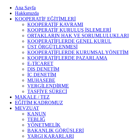
Ana Sayfa
Hakkımızda
KOOPERATİF EĞİTİMLERİ
KOOPERATİF KAVRAMI
KOOPERATİF KURULUŞ İŞLEMLERİ
ORTAKLARIN HAK VE SORUMLULUKLARI
KOOPERATİFLERDE GENEL KURUL
ÜST ÖRGÜTLENMESİ
KOOPERATİFLERDE KURUMSAL YÖNETİM
KOOPERATİFLERDE PAZARLAMA
E-TİCARET
DIŞ DENETİM
İÇ DENETİM
MUHASEBE
VERGİLENDİRME
TASFİYE SÜRECİ
MAKALE / TEZ
EĞİTİM KADROMUZ
MEVZUAT
KANUN
TEBLİĞ
YÖNETMELİK
BAKANLIK GÖRÜŞLERİ
YARGI KARARLARI