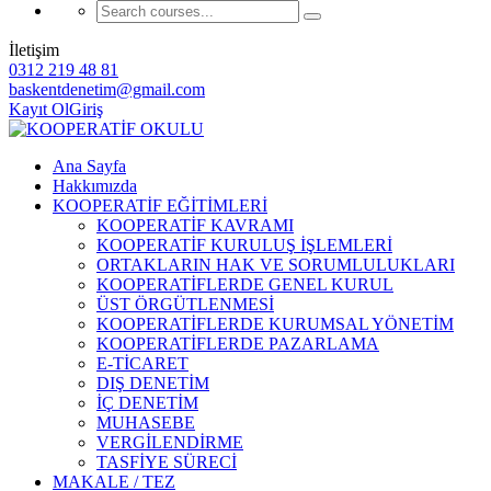
İletişim
0312 219 48 81
baskentdenetim@gmail.com
Kayıt Ol
Giriş
Ana Sayfa
Hakkımızda
KOOPERATİF EĞİTİMLERİ
KOOPERATİF KAVRAMI
KOOPERATİF KURULUŞ İŞLEMLERİ
ORTAKLARIN HAK VE SORUMLULUKLARI
KOOPERATİFLERDE GENEL KURUL
ÜST ÖRGÜTLENMESİ
KOOPERATİFLERDE KURUMSAL YÖNETİM
KOOPERATİFLERDE PAZARLAMA
E-TİCARET
DIŞ DENETİM
İÇ DENETİM
MUHASEBE
VERGİLENDİRME
TASFİYE SÜRECİ
MAKALE / TEZ