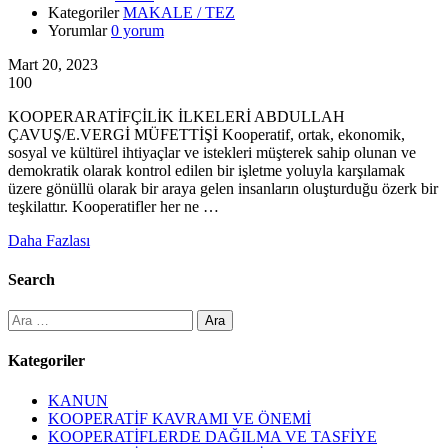
Kategoriler
MAKALE / TEZ
Yorumlar
0 yorum
Mart 20, 2023
100
KOOPERARATİFÇİLİK İLKELERİ ABDULLAH
ÇAVUŞ/E.VERGİ MÜFETTİŞİ Kooperatif, ortak, ekonomik,
sosyal ve kültürel ihtiyaçlar ve istekleri müşterek sahip olunan ve
demokratik olarak kontrol edilen bir işletme yoluyla karşılamak
üzere gönüllü olarak bir araya gelen insanların oluşturduğu özerk bir
teşkilattır. Kooperatifler her ne …
Daha Fazlası
Search
Arama:
Kategoriler
KANUN
KOOPERATİF KAVRAMI VE ÖNEMİ
KOOPERATİFLERDE DAĞILMA VE TASFİYE