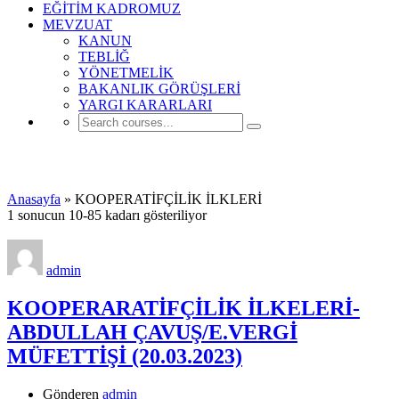
EĞİTİM KADROMUZ
MEVZUAT
KANUN
TEBLİĞ
YÖNETMELİK
BAKANLIK GÖRÜŞLERİ
YARGI KARARLARI
KOOPERATİFÇİLİK İLKLERİ
Anasayfa
»
KOOPERATİFÇİLİK İLKLERİ
1 sonucun 10-85 kadarı gösteriliyor
admin
KOOPERARATİFÇİLİK İLKELERİ-
ABDULLAH ÇAVUŞ/E.VERGİ
MÜFETTİŞİ (20.03.2023)
Gönderen
admin