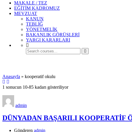
MAKALE / TEZ
EĞİTİM KADROMUZ
MEVZUAT
KANUN
TEBLİĞ
YÖNETMELİK
BAKANLIK GÖRÜŞLERİ
YARGI KARARLARI
kooperatif okulu
Anasayfa
»
kooperatif okulu
1 sonucun 10-85 kadarı gösteriliyor
admin
DÜNYADAN BAŞARILI KOOPERATİF ÖR
Gönderen
admin