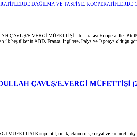
RATİFLERDE DAĞILMA VE TASFİYE
,
KOOPERATİFLERDE 
RGİ MÜFETTİŞİ Uluslararası Kooperatifler Birliği (ICA), Bir
ıkan ilk beş ülkenin ABD, Fransa, İngiltere, İtalya ve Japonya olduğu gö
LLAH ÇAVUŞ/E.VERGİ MÜFETTİŞİ (20.
Kooperatif, ortak, ekonomik, sosyal ve kültürel ihtiyaçlar ve 