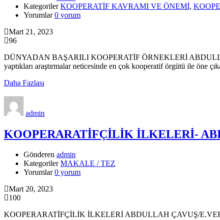
Kategoriler
KOOPERATİF KAVRAMI VE ÖNEMİ
,
KOOPE
Yorumlar
0 yorum
Mart 21, 2023
96
DÜNYADAN BAŞARILI KOOPERATİF ÖRNEKLERİ ABDULLAH ÇAVUŞ/E.VE
yaptıkları araştırmalar neticesinde en çok kooperatif örgütü ile öne ç
Daha Fazlası
admin
KOOPERARATİFÇİLİK İLKELERİ- ABDU
Gönderen
admin
Kategoriler
MAKALE / TEZ
Yorumlar
0 yorum
Mart 20, 2023
100
KOOPERARATİFÇİLİK İLKELERİ ABDULLAH ÇAVUŞ/E.VERGİ MÜFETTİŞİ 