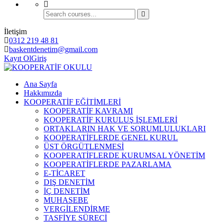
İletişim
0312 219 48 81
baskentdenetim@gmail.com
Kayıt Ol
Giriş
Ana Sayfa
Hakkımızda
KOOPERATİF EĞİTİMLERİ
KOOPERATİF KAVRAMI
KOOPERATİF KURULUŞ İŞLEMLERİ
ORTAKLARIN HAK VE SORUMLULUKLARI
KOOPERATİFLERDE GENEL KURUL
ÜST ÖRGÜTLENMESİ
KOOPERATİFLERDE KURUMSAL YÖNETİM
KOOPERATİFLERDE PAZARLAMA
E-TİCARET
DIŞ DENETİM
İÇ DENETİM
MUHASEBE
VERGİLENDİRME
TASFİYE SÜRECİ