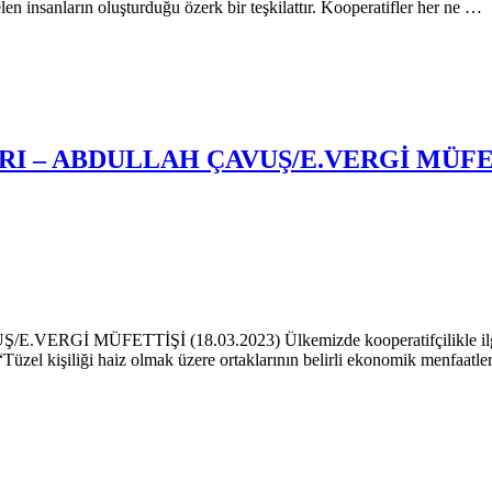
len insanların oluşturduğu özerk bir teşkilattır. Kooperatifler her ne …
 – ABDULLAH ÇAVUŞ/E.VERGİ MÜFETTİ
ETTİŞİ (18.03.2023) Ülkemizde kooperatifçilikle ilgili özel v
l kişiliği haiz olmak üzere ortaklarının belirli ekonomik menfaatler