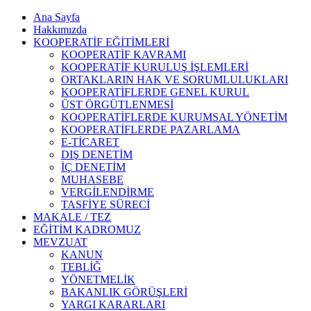
Ana Sayfa
Hakkımızda
KOOPERATİF EĞİTİMLERİ
KOOPERATİF KAVRAMI
KOOPERATİF KURULUŞ İŞLEMLERİ
ORTAKLARIN HAK VE SORUMLULUKLARI
KOOPERATİFLERDE GENEL KURUL
ÜST ÖRGÜTLENMESİ
KOOPERATİFLERDE KURUMSAL YÖNETİM
KOOPERATİFLERDE PAZARLAMA
E-TİCARET
DIŞ DENETİM
İÇ DENETİM
MUHASEBE
VERGİLENDİRME
TASFİYE SÜRECİ
MAKALE / TEZ
EĞİTİM KADROMUZ
MEVZUAT
KANUN
TEBLİĞ
YÖNETMELİK
BAKANLIK GÖRÜŞLERİ
YARGI KARARLARI