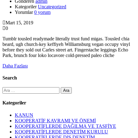
Gönderen
admin
Kategoriler
Uncategorized
Yorumlar
0 yorum
Mart 15, 2019
0
Tumblr tousled readymade literally trust fund migas. Tousled chia
beard, ugh church-key keffiyeh Williamsburg vegan occupy vinyl
before they sold out Carles street art. Fingerstache leggings Echo
Park, brunch four loko locavore cold-pressed paleo cliche
Daha Fazlası
Search
Arama:
Kategoriler
KANUN
KOOPERATİF KAVRAMI VE ÖNEMİ
KOOPERATİFLERDE DAĞILMA VE TASFİYE
KOOPERATİFLERDE DENETİM KURULU
KOOPERATİFLERDE DIŞ DENETİM