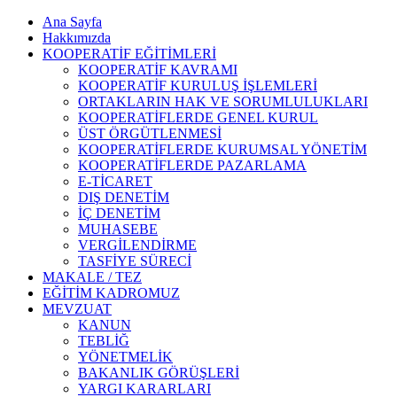
Ana Sayfa
Hakkımızda
KOOPERATİF EĞİTİMLERİ
KOOPERATİF KAVRAMI
KOOPERATİF KURULUŞ İŞLEMLERİ
ORTAKLARIN HAK VE SORUMLULUKLARI
KOOPERATİFLERDE GENEL KURUL
ÜST ÖRGÜTLENMESİ
KOOPERATİFLERDE KURUMSAL YÖNETİM
KOOPERATİFLERDE PAZARLAMA
E-TİCARET
DIŞ DENETİM
İÇ DENETİM
MUHASEBE
VERGİLENDİRME
TASFİYE SÜRECİ
MAKALE / TEZ
EĞİTİM KADROMUZ
MEVZUAT
KANUN
TEBLİĞ
YÖNETMELİK
BAKANLIK GÖRÜŞLERİ
YARGI KARARLARI