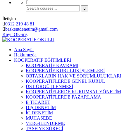
İletişim
0312 219 48 81
baskentdenetim@gmail.com
Kayıt Ol
Giriş
Ana Sayfa
Hakkımızda
KOOPERATİF EĞİTİMLERİ
KOOPERATİF KAVRAMI
KOOPERATİF KURULUŞ İŞLEMLERİ
ORTAKLARIN HAK VE SORUMLULUKLARI
KOOPERATİFLERDE GENEL KURUL
ÜST ÖRGÜTLENMESİ
KOOPERATİFLERDE KURUMSAL YÖNETİM
KOOPERATİFLERDE PAZARLAMA
E-TİCARET
DIŞ DENETİM
İÇ DENETİM
MUHASEBE
VERGİLENDİRME
TASFİYE SÜRECİ