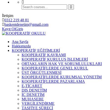
İletişim
0312 219 48 81
baskentdenetim@gmail.com
Kayıt Ol
Giriş
Ana Sayfa
Hakkımızda
KOOPERATİF EĞİTİMLERİ
KOOPERATİF KAVRAMI
KOOPERATİF KURULUŞ İŞLEMLERİ
ORTAKLARIN HAK VE SORUMLULUKLARI
KOOPERATİFLERDE GENEL KURUL
ÜST ÖRGÜTLENMESİ
KOOPERATİFLERDE KURUMSAL YÖNETİM
KOOPERATİFLERDE PAZARLAMA
E-TİCARET
DIŞ DENETİM
İÇ DENETİM
MUHASEBE
VERGİLENDİRME
TASFİYE SÜRECİ