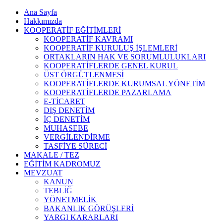
Ana Sayfa
Hakkımızda
KOOPERATİF EĞİTİMLERİ
KOOPERATİF KAVRAMI
KOOPERATİF KURULUŞ İŞLEMLERİ
ORTAKLARIN HAK VE SORUMLULUKLARI
KOOPERATİFLERDE GENEL KURUL
ÜST ÖRGÜTLENMESİ
KOOPERATİFLERDE KURUMSAL YÖNETİM
KOOPERATİFLERDE PAZARLAMA
E-TİCARET
DIŞ DENETİM
İÇ DENETİM
MUHASEBE
VERGİLENDİRME
TASFİYE SÜRECİ
MAKALE / TEZ
EĞİTİM KADROMUZ
MEVZUAT
KANUN
TEBLİĞ
YÖNETMELİK
BAKANLIK GÖRÜŞLERİ
YARGI KARARLARI