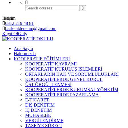
İletişim
0312 219 48 81
baskentdenetim@gmail.com
Kayıt Ol
Giriş
Ana Sayfa
Hakkımızda
KOOPERATİF EĞİTİMLERİ
KOOPERATİF KAVRAMI
KOOPERATİF KURULUŞ İŞLEMLERİ
ORTAKLARIN HAK VE SORUMLULUKLARI
KOOPERATİFLERDE GENEL KURUL
ÜST ÖRGÜTLENMESİ
KOOPERATİFLERDE KURUMSAL YÖNETİM
KOOPERATİFLERDE PAZARLAMA
E-TİCARET
DIŞ DENETİM
İÇ DENETİM
MUHASEBE
VERGİLENDİRME
TASFİYE SÜRECİ