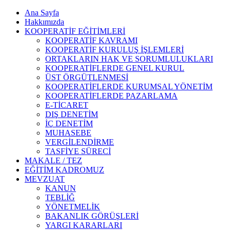
Ana Sayfa
Hakkımızda
KOOPERATİF EĞİTİMLERİ
KOOPERATİF KAVRAMI
KOOPERATİF KURULUŞ İŞLEMLERİ
ORTAKLARIN HAK VE SORUMLULUKLARI
KOOPERATİFLERDE GENEL KURUL
ÜST ÖRGÜTLENMESİ
KOOPERATİFLERDE KURUMSAL YÖNETİM
KOOPERATİFLERDE PAZARLAMA
E-TİCARET
DIŞ DENETİM
İÇ DENETİM
MUHASEBE
VERGİLENDİRME
TASFİYE SÜRECİ
MAKALE / TEZ
EĞİTİM KADROMUZ
MEVZUAT
KANUN
TEBLİĞ
YÖNETMELİK
BAKANLIK GÖRÜŞLERİ
YARGI KARARLARI