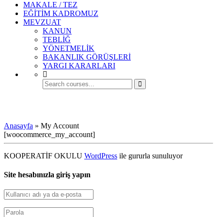
MAKALE / TEZ
EĞİTİM KADROMUZ
MEVZUAT
KANUN
TEBLİĞ
YÖNETMELİK
BAKANLIK GÖRÜŞLERİ
YARGI KARARLARI
My Account
Anasayfa
»
My Account
[woocommerce_my_account]
KOOPERATİF OKULU
WordPress
ile gururla sunuluyor
Site hesabınızla giriş yapın