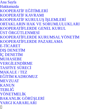
Ana Sayfa
Hakkımızda
KOOPERATİF EĞİTİMLERİ
KOOPERATİF KAVRAMI
KOOPERATİF KURULUŞ İŞLEMLERİ
ORTAKLARIN HAK VE SORUMLULUKLARI
KOOPERATİFLERDE GENEL KURUL
ÜST ÖRGÜTLENMESİ
KOOPERATİFLERDE KURUMSAL YÖNETİM
KOOPERATİFLERDE PAZARLAMA
E-TİCARET
DIŞ DENETİM
İÇ DENETİM
MUHASEBE
VERGİLENDİRME
TASFİYE SÜRECİ
MAKALE / TEZ
EĞİTİM KADROMUZ
MEVZUAT
KANUN
TEBLİĞ
YÖNETMELİK
BAKANLIK GÖRÜŞLERİ
YARGI KARARLARI