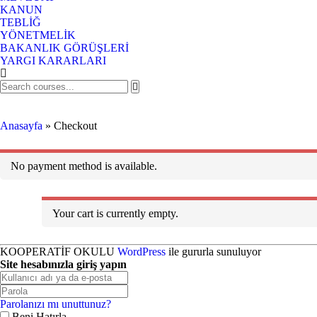
KANUN
TEBLİĞ
YÖNETMELİK
BAKANLIK GÖRÜŞLERİ
YARGI KARARLARI
Checkout
Anasayfa
»
Checkout
No payment method is available.
Your cart is currently empty.
KOOPERATİF OKULU
WordPress
ile gururla sunuluyor
Site hesabınızla giriş yapın
Parolanızı mı unuttunuz?
Beni Hatırla