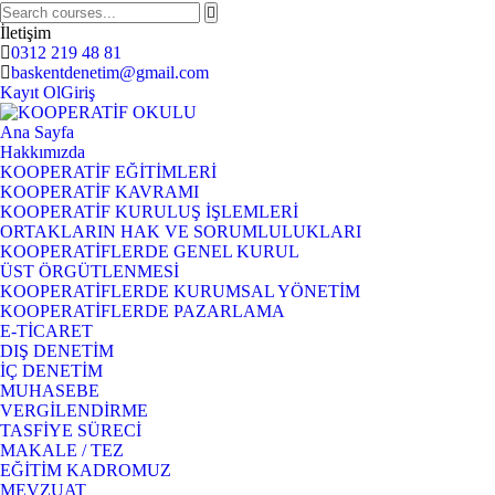
İletişim
0312 219 48 81
baskentdenetim@gmail.com
Kayıt Ol
Giriş
Ana Sayfa
Hakkımızda
KOOPERATİF EĞİTİMLERİ
KOOPERATİF KAVRAMI
KOOPERATİF KURULUŞ İŞLEMLERİ
ORTAKLARIN HAK VE SORUMLULUKLARI
KOOPERATİFLERDE GENEL KURUL
ÜST ÖRGÜTLENMESİ
KOOPERATİFLERDE KURUMSAL YÖNETİM
KOOPERATİFLERDE PAZARLAMA
E-TİCARET
DIŞ DENETİM
İÇ DENETİM
MUHASEBE
VERGİLENDİRME
TASFİYE SÜRECİ
MAKALE / TEZ
EĞİTİM KADROMUZ
MEVZUAT